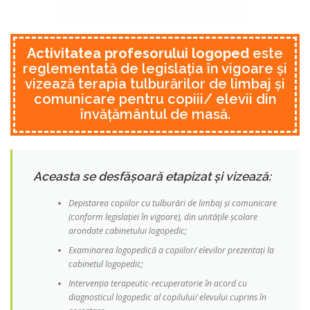
Activitatea profesorului logoped
este
reglementată de legislația în vigoare și
vizează terapia tulburărilor de limbaj și
comunicare pentru copiii/ elevii din
învățământul de masă.
Aceasta se desfășoară etapizat și vizează:
Depistarea copiilor cu tulburări de limbaj și comunicare
(conform legislației în vigoare), din unitățile școlare
arondate cabinetului logopedic;
Examinarea logopedică a copiilor/ elevilor prezentați la
cabinetul logopedic;
Intervenția terapeutic-recuperatorie în acord cu
diagnosticul logopedic al copilului/ elevului cuprins în